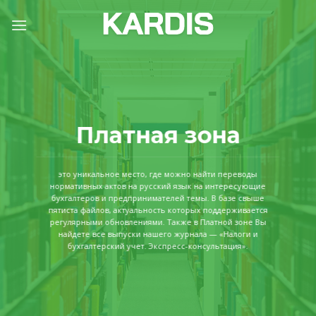
Skip
to
content
Платная зона
это уникальное место, где можно найти переводы
нормативных актов на русский язык на интересующие
бухгалтеров и предпринимателей темы. В базе свыше
пятиста файлов, актуальность которых поддерживается
регулярными обновлениями. Также в Платной зоне Вы
найдете все выпуски нашего журнала — «Налоги и
бухгалтерский учет. Экспресс-консультация».