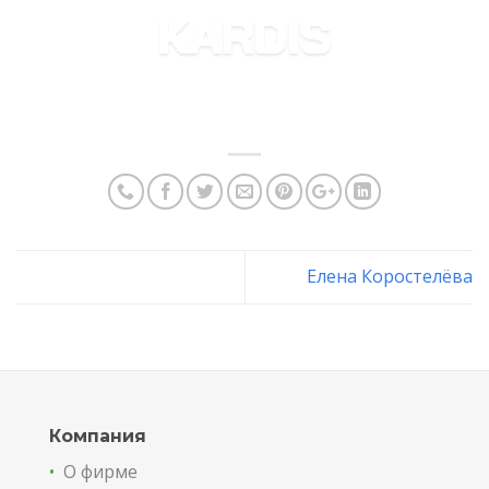
Skip
to
content
Елена Коростелёва
Компания
•
О фирме