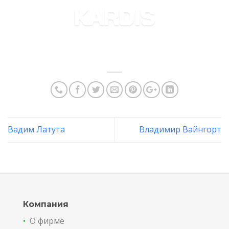
Skip
to
content
Вадим Латута
Владимир Вайнгорт
Компания
•
О фирме