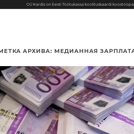
OÜ Kardis on Eesti Töötukassa koolituskaardi koostööpa
ИЕ
АФИША КЛУБА
ИНТЕРАКТИВ
НОВОСТИ
О ФИР
МЕТКА АРХИВА:
МЕДИАННАЯ ЗАРПЛАТ