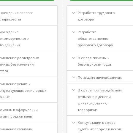
чреждение паевого
Разработка трудового
оварищества
договора
чреждение
Разработка
екоммерческого
обязательственно-
бъединения
правового договора
зменение регистровых
В сфере гигиены и
анных без изменения
безопасности труда
става
По защите личных данных
зменение устава и
В сфере противодействия
опутствующих регистровых
отмыванию денег и
анных
финансированию
омощь в оформлении
терроризма
упли-продажи паев
Консультации в сфере
зменение капитала
судебных споров и исков,