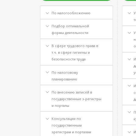
По налогообложению
У
т
Подбор оптимальной
формы деятельности
У
н
В сфере трудового права в
о
т.ч. в сфере гигиены и
безопасности труда
И
д
По налоговому
у
планированию
И
По внесению записей в
с
государственные э-регистры
д
и порталы
П
Консультации по
к
государственным
эрегистрам и порталам
И