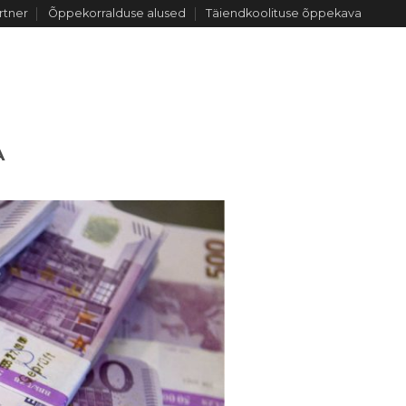
rtner
Õppekorralduse alused
Täiendkoolituse õppekava
Журнал
Платная зона
МЕ
КОНТАКТ
А