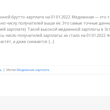
ной брутто-зарплате на 01.01.2022. Медианная — это та
но числу получателей выше её. Это самые точные данн
ней зарплате). Такой высокой медианной зарплаты в Эс
сь число получателей зарплаты: их стало на 01.01.2022 4
астёт, а даже снижается. […]
ь
|
Метки
Медианная зарплата