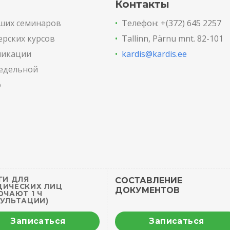
Контакты
ших семинаров
•
Телефон: +(372) 645 2257
ерских курсов
•
Tallinn, Pärnu mnt. 82-101
ликации
•
kardis@kardis.ee
недельной
ю
ГИ ДЛЯ
СОСТАВЛЕНИЕ
ИЧЕСКИХ ЛИЦ
ДОКУМЕНТОВ
ЮЧАЮТ 1 Ч
УЛЬТАЦИИ)
Записаться
Записаться