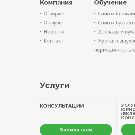
Компания
Обучение
•
О фирме
•
Список ближай
•
О клубе
•
Список бухгалт
•
Новости
•
Доклады и пуб
•
Контакт
•
Журнал с двух
периодичность
Услуги
УСЛУ
КОНСУЛЬТАЦИИ
ЮРИД
(ВКЛ
КОНС
Записаться