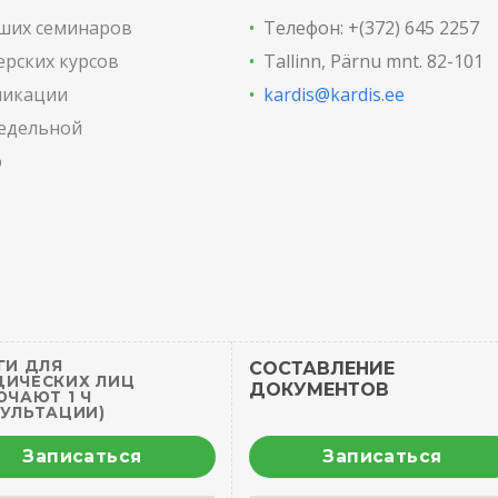
ших семинаров
•
Телефон: +(372) 645 2257
ерских курсов
•
Tallinn, Pärnu mnt. 82-101
ликации
•
kardis@kardis.ee
недельной
ю
ГИ ДЛЯ
СОСТАВЛЕНИЕ
ИЧЕСКИХ ЛИЦ
ДОКУМЕНТОВ
ЮЧАЮТ 1 Ч
УЛЬТАЦИИ)
Записаться
Записаться