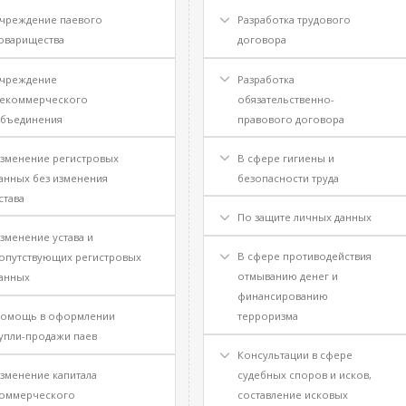
чреждение паевого
Разработка трудового
оварищества
договора
чреждение
Разработка
екоммерческого
обязательственно-
бъединения
правового договора
зменение регистровых
В сфере гигиены и
анных без изменения
безопасности труда
става
По защите личных данных
зменение устава и
В сфере противодействия
опутствующих регистровых
отмыванию денег и
анных
финансированию
омощь в оформлении
терроризма
упли-продажи паев
Консультации в сфере
зменение капитала
судебных споров и исков,
оммерческого
составление исковых