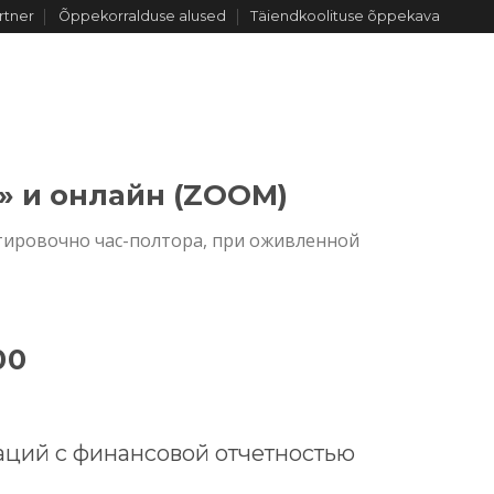
rtner
Õppekorralduse alused
Täiendkoolituse õppekava
Журнал
Платная зона
МЕ
КОНТАКТ
с» и онлайн (ZOOM)
ентировочно час-полтора, при оживленной
00
ций с финансовой отчетностью