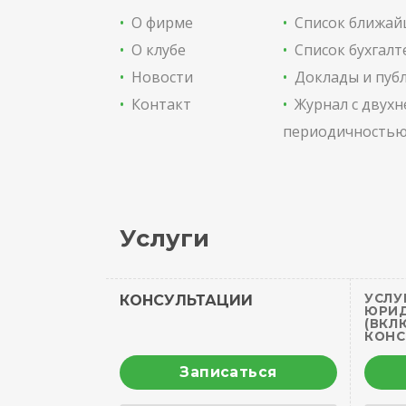
•
О фирме
•
Список ближай
•
О клубе
•
Список бухгалт
•
Новости
•
Доклады и пуб
•
Контакт
•
Журнал с двух
периодичность
Услуги
УСЛУ
КОНСУЛЬТАЦИИ
ЮРИД
(ВКЛ
КОНС
Записаться