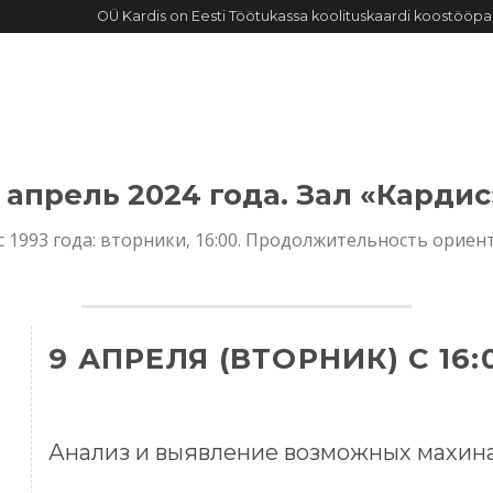
OÜ Kardis on Eesti Töötukassa koolituskaardi koostööpa
ИЕ
АФИША КЛУБА
ИНТЕРАКТИВ
НОВОСТИ
О ФИР
 апрель 2024 года. Зал «Карди
 с 1993 года: вторники, 16:00. Продолжительность ори
9 АПРЕЛЯ (ВТОРНИК) С 16:
Анализ и выявление возможных махина