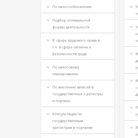
По налогообложению
У
т
Подбор оптимальной
формы деятельности
У
н
В сфере трудового права в
о
т.ч. в сфере гигиены и
безопасности труда
И
д
По налоговому
у
планированию
И
По внесению записей в
с
государственные э-регистры
д
и порталы
П
Консультации по
к
государственным
эрегистрам и порталам
И
к